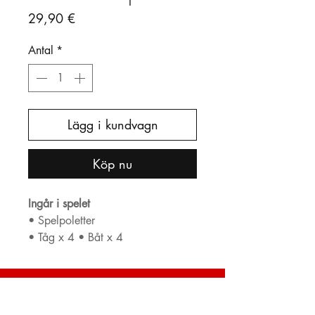
Pris
29,90 €
Antal
*
Lägg i kundvagn
Köp nu
Ingår i spelet
• Spelpoletter
• Tåg x 4 • Båt x 4
• Plan x 4 • Bil x 4
• Tärning x 4
• Stoppskyltar x 11
Kundservice:
• Brädspel x 1